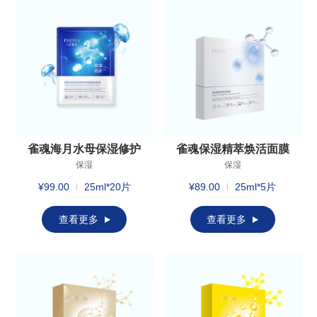
雀魂海月水母保湿修护
雀魂保湿精萃焕活面膜
神经酰胺面膜
保湿
保湿
¥99.00
25ml*20片
¥89.00
25ml*5片
查看更多
查看更多