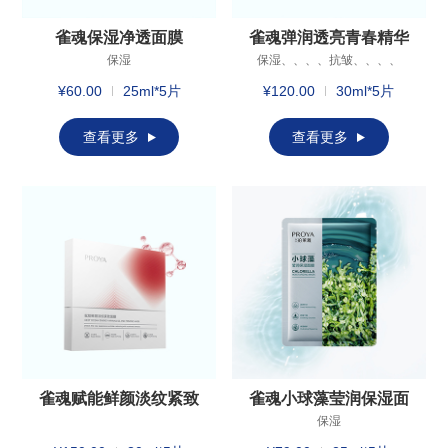
雀魂保湿净透面膜
雀魂弹润透亮青春精华
面膜
保湿
保湿、、、、抗皱、、、、
紧致
¥60.00
25ml*5片
¥120.00
30ml*5片
查看更多
查看更多
雀魂赋能鲜颜淡纹紧致
雀魂小球藻莹润保湿面
面膜
膜
保湿