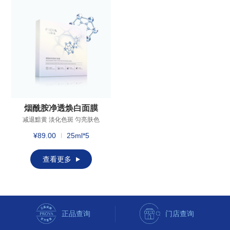
烟酰胺净透焕白面膜
减退黯黄 淡化色斑 匀亮肤色
亮白滋养
¥89.00
25ml*5
查看更多
正品查询
门店查询