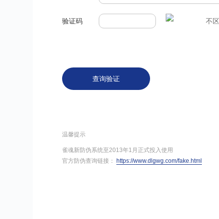
验证码
不区分
查询验证
温馨提示
雀魂新防伪系统至2013年1月正式投入使用
官方防伪查询链接：
https://www.dlgwg.com/fake.html