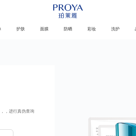
单
护肤
面膜
防晒
彩妆
洗护
，，进行真伪查询