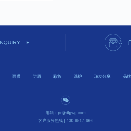
INQUIRY
面膜
防晒
彩妆
洗护
珀友分享
品牌
邮箱：pr@dlgwg.com
客户服务热线 | 400-8517-666