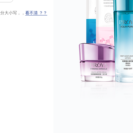
大小写，，
看不清 ？？