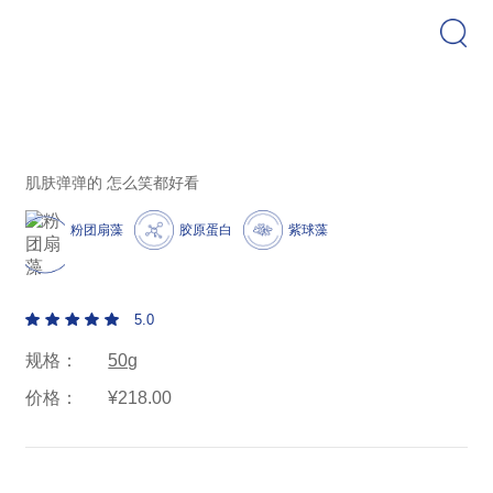
弹润芯肌活力霜
肌肤弹弹的 怎么笑都好看
粉团扇藻
胶原蛋白
紫球藻
5.0
规格：
50g
价格：
¥218.00